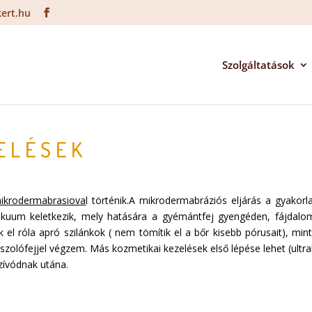
ert.hu
Szolgáltatások
ELÉSEK
ikrodermabrasiova
l történik.A mikrodermabráziós eljárás a gyakor
vákuum keletkezik, mely hatására a gyémántfej gyengéden, fájdalo
el róla apró szilánkok ( nem tömítik el a bőr kisebb pórusait), mint
olófejjel végzem. Más kozmetikai kezelések első lépése lehet (ultr
zívódnak utána.