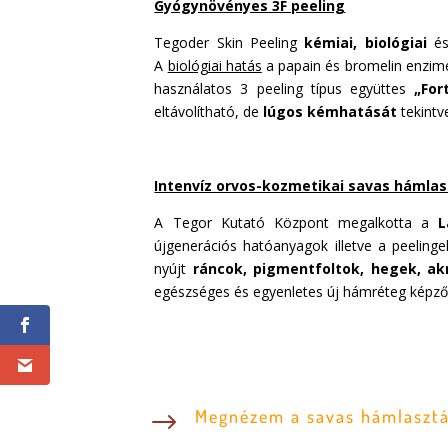
Gyógynövényes 3F peeling
Tegoder Skin Peeling
kémiai, biológiai
é
A
biológiai hatás
a papain és bromelin enzim
használatos 3 peeling típus együttes
„For
eltávolítható, de
lúgos kémhatását
tekintv
Intenvíz orvos-kozmetikai savas hámla
A Tegor Kutató Központ megalkotta a
L
újgenerációs hatóanyagok illetve a peelinge
nyújt
ráncok, pigmentfoltok, hegek, ak
egészséges és egyenletes új hámréteg képző
Megnézem a savas hámlasztá
$