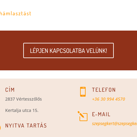
hámlasztást
LÉPJEN KAPCSOLATBA VELÜNK!
CÍM
TELEFON


2837 Vértesszőlős
+36 30 994 4570
Kertalja utca 15.
E-MAIL
l
szepsegkert@szepsegke
NYITVA TARTÁS
}