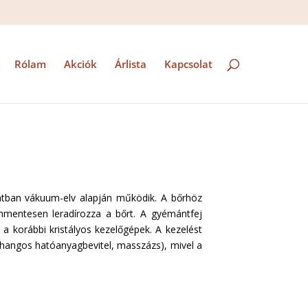
Rólam
Akciók
Árlista
Kapcsolat
latban vákuum-elv alapján működik. A bőrhöz
mmentesen leradírozza a bőrt. A gyémántfej
 a korábbi kristályos kezelőgépek. A kezelést
ahangos hatóanyagbevitel, masszázs), mivel a