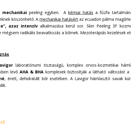
s
mechanikai
peeling egyben.
A
kémiai hatás
a fűzfa tartalmán
eknek köszönhető. A
mechanikai hatásért
az ecuadori pálma magőrle
te”, azaz intenzív
alkalmazása kerül sor. Skin Peeling 3F kozme
e mégsem radikális beavatkozás a bőrnek. Mezoterápiás kezelések els
sztás
avigor
laboratóriumi tisztaságú, komplex orvos-kozmetikai háml
kben levő
AHA & BHA
komplexek biztosítják a látható változást 
né
, érett, dehidratált bőr esetében.
A Lavigor hámlasztó savak kúr
dik.
st