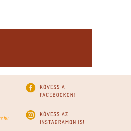

KÖVESS A
FACEBOOKON!

KÖVESS AZ
rt.hu
INSTAGRAMON IS!