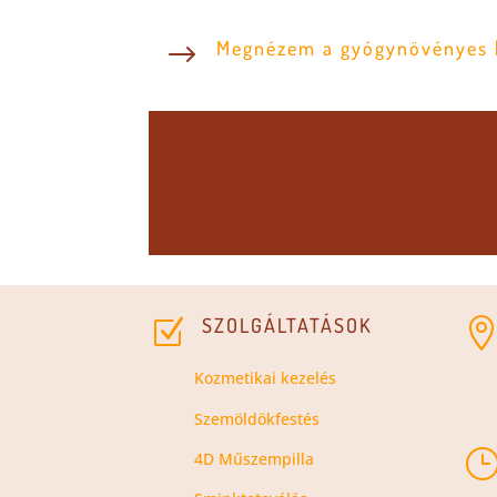
Megnézem a gyógynövényes 
$
SZOLGÁLTATÁSOK
Z
Kozmetikai kezelés
Szemöldökfestés
4D Műszempilla