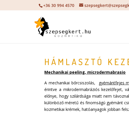
+36 30 994 4570
szepsegkert@szepsegk
HÁMLASZTÓ KEZ
Mechanikai peeling, microdermabrasio
A mechanikai bőrcsiszolás,
gyémántfejes m
érintve a mikrodermabráziós kezelőfejet, 
előnye, hogy szilárdsága miatt nem távoznak 
különböző méretű és finomságú gyémánt csisz
kozmetikai krémek, hatóanyagok jobban fels